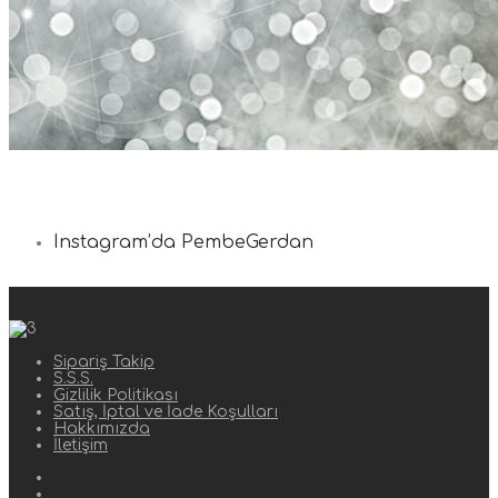
Instagram’da PembeGerdan
Sipariş Takip
S.S.S.
Gizlilik Politikası
Satış, İptal ve İade Koşulları
Hakkımızda
İletişim