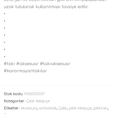
uzak tutularak kullanılması tavsiye edilir.
•
•
•
•
•
•
•
#takı #aksesuar #takıaksesuar
#kararmayantakılar
Stok kodu:
PG0000007
Kategoriler:
Çelik Kelepçe
Etiketler:
Aksesuar
,
antialerjik
,
Çelik
,
çelik kelepçe
,
çeliktakı
,