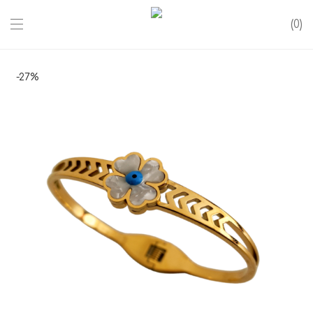
0
-
27
%