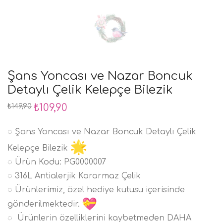
Şans Yoncası ve Nazar Boncuk
Detaylı Çelik Kelepçe Bilezik
Orijinal
₺
109,90
Şu
₺
149,90
fiyat:
andaki
₺149,90.
fiyat:
₺109,90.
◌ Şans Yoncası ve Nazar Boncuk Detaylı Çelik
Kelepçe Bilezik
◌ Ürün Kodu: PG0000007
◌ 316L Antialerjik Kararmaz Çelik
◌ Ürünlerimiz, özel hediye kutusu içerisinde
gönderilmektedir.
◌ Ürünlerin özelliklerini kaybetmeden DAHA