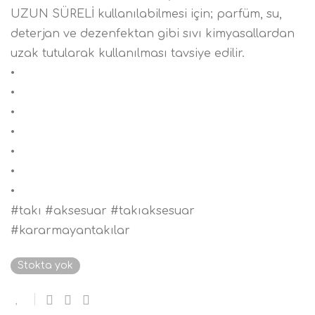
UZUN SÜRELİ kullanılabilmesi için; parfüm, su,
deterjan ve dezenfektan gibi sıvı kimyasallardan
uzak tutularak kullanılması tavsiye edilir.
•
•
•
•
•
•
•
#takı #aksesuar #takıaksesuar
#kararmayantakılar
Stokta yok