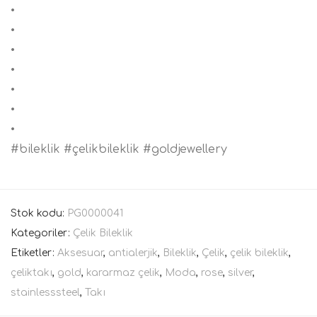
•
•
•
•
•
•
•
#bileklik #çelikbileklik #goldjewellery
Stok kodu:
PG0000041
Kategoriler:
Çelik Bileklik
Etiketler:
Aksesuar
,
antialerjik
,
Bileklik
,
Çelik
,
çelik bileklik
,
çeliktakı
,
gold
,
kararmaz çelik
,
Moda
,
rose
,
silver
,
stainlesssteel
,
Takı