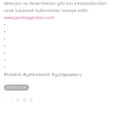
deterjan ve dezenfektan gibi sıvı kimyasallardan
uzak tutularak kullanılması tavsiye edilir.
www.pembegerdan.com
•
•
•
•
•
•
•
#bileklik #çelikbileklik #goldjewellery
Stokta yok