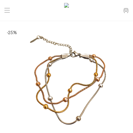
0
-
25
%