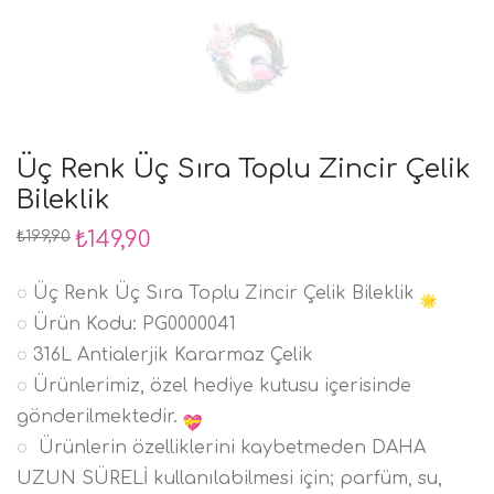
Üç Renk Üç Sıra Toplu Zincir Çelik
Bileklik
Orijinal
₺
149,90
Şu
₺
199,90
fiyat:
andaki
₺199,90.
fiyat:
₺149,90.
◌ Üç Renk Üç Sıra Toplu Zincir Çelik Bileklik
◌ Ürün Kodu: PG0000041
◌ 316L Antialerjik Kararmaz Çelik
◌ Ürünlerimiz, özel hediye kutusu içerisinde
gönderilmektedir.
◌ Ürünlerin özelliklerini kaybetmeden DAHA
UZUN SÜRELİ kullanılabilmesi için; parfüm, su,