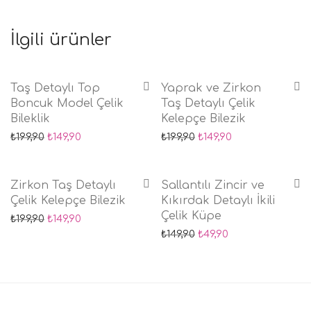
İlgili ürünler
-
25
%
-
25
%
Taş Detaylı Top
Yaprak ve Zirkon
Boncuk Model Çelik
Taş Detaylı Çelik
Bileklik
Kelepçe Bilezik
Orijinal fiyat: ₺199,90.
Şu andaki fiyat: ₺149,90.
Orijinal fiyat: ₺199,90.
Şu andaki fiyat: 
₺
199,90
₺
149,90
₺
199,90
₺
149,90
-
25
%
-
67
%
Zirkon Taş Detaylı
Sallantılı Zincir ve
Çelik Kelepçe Bilezik
Kıkırdak Detaylı İkili
Çelik Küpe
Orijinal fiyat: ₺199,90.
Şu andaki fiyat: ₺149,90.
₺
199,90
₺
149,90
Orijinal fiyat: ₺149,90.
Şu andaki fiyat: 
₺
149,90
₺
49,90